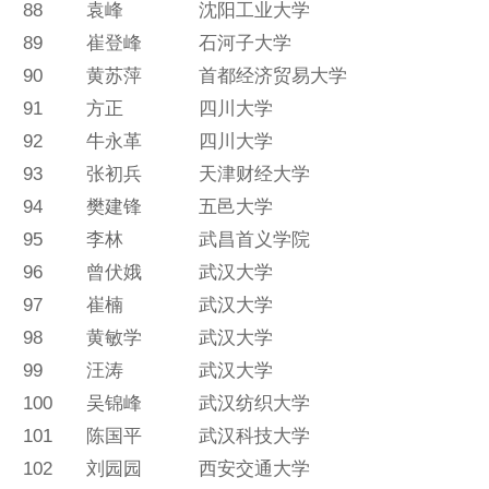
88
袁峰
沈阳工业大学
89
崔登峰
石河子大学
90
黄苏萍
首都经济贸易大学
91
方正
四川大学
92
牛永革
四川大学
93
张初兵
天津财经大学
94
樊建锋
五邑大学
95
李林
武昌首义学院
96
曾伏娥
武汉大学
97
崔楠
武汉大学
98
黄敏学
武汉大学
99
汪涛
武汉大学
100
吴锦峰
武汉纺织大学
101
陈国平
武汉科技大学
102
刘园园
西安交通大学