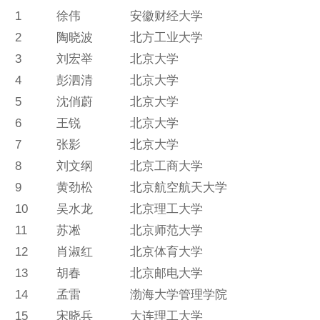
1
徐伟
安徽财经大学
2
陶晓波
北方工业大学
3
刘宏举
北京大学
4
彭泗清
北京大学
5
沈俏蔚
北京大学
6
王锐
北京大学
7
张影
北京大学
8
刘文纲
北京工商大学
9
黄劲松
北京航空航天大学
10
吴水龙
北京理工大学
11
苏凇
北京师范大学
12
肖淑红
北京体育大学
13
胡春
北京邮电大学
14
孟雷
渤海大学管理学院
15
宋晓兵
大连理工大学