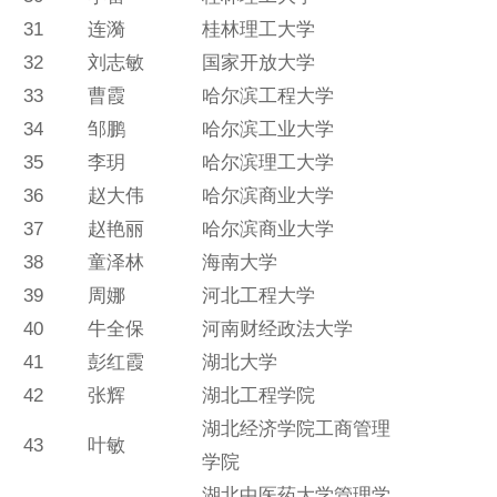
31
连漪
桂林理工大学
32
刘志敏
国家开放大学
33
曹霞
哈尔滨工程大学
34
邹鹏
哈尔滨工业大学
35
李玥
哈尔滨理工大学
36
赵大伟
哈尔滨商业大学
37
赵艳丽
哈尔滨商业大学
38
童泽林
海南大学
39
周娜
河北工程大学
40
牛全保
河南财经政法大学
41
彭红霞
湖北大学
42
张辉
湖北工程学院
湖北经济学院工商管理
43
叶敏
学院
湖北中医药大学管理学