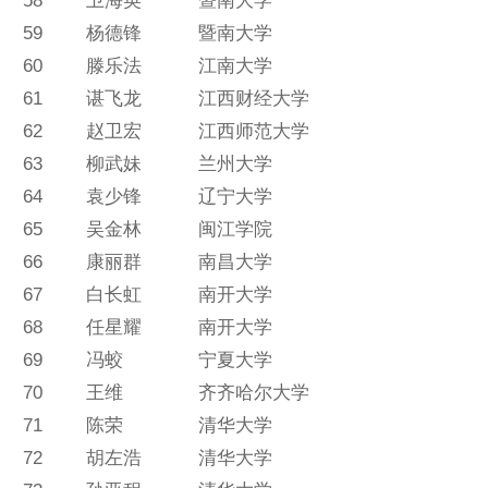
58
卫海英
暨南大学
59
杨德锋
暨南大学
60
滕乐法
江南大学
61
谌飞龙
江西财经大学
62
赵卫宏
江西师范大学
63
柳武妹
兰州大学
64
袁少锋
辽宁大学
65
吴金林
闽江学院
66
康丽群
南昌大学
67
白长虹
南开大学
68
任星耀
南开大学
69
冯蛟
宁夏大学
70
王维
齐齐哈尔大学
71
陈荣
清华大学
72
胡左浩
清华大学