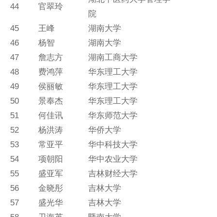
44
官翠玲
院
45
王峰
湖南大学
46
杨智
湖南大学
47
詹志方
湖南工商大学
48
费鸿萍
华东理工大学
49
侯丽敏
华东理工大学
50
景奉杰
华东理工大学
51
何佳讯
华东师范大学
52
杨洪涛
华侨大学
53
常亚平
华中科技大学
54
项朝阳
华中农业大学
55
盛亚军
吉林财经大学
56
金晓彤
吉林大学
57
盛光华
吉林大学