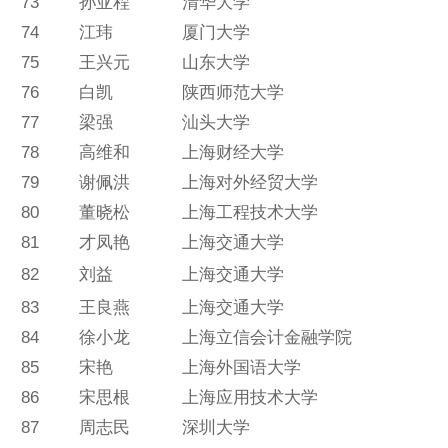
73
孙亚程
清华大学
74
江玮
厦门大学
75
王兴元
山东大学
76
白凯
陕西师范大学
77
梁强
汕头大学
78
高维和
上海财经大学
79
谢佩洪
上海对外经贸大学
80
董晓松
上海工程技术大学
81
才凤艳
上海交通大学
82
刘益
上海交通大学
83
王良燕
上海交通大学
84
徐小龙
上海立信会计金融学院
85
宋艳
上海外国语大学
86
宋思根
上海应用技术大学
87
周志民
深圳大学