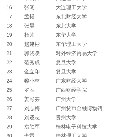
16
张闯
大连理工大学
17
孟韬
东北财经大学
18
张昊
东北大学
19
杨帅
东华大学
20
赵建彬
东华理工大学
21
郭晓凌
对外经济贸易大学
22
范秀成
复旦大学
23
金立印
复旦大学
24
黎小林
广东财经大学
25
罗胜
广西财经学院
26
姜彩芬
广州大学
27
刘志梅
广州货币金融博物馆
28
刘遗志
贵州大学
29
袁胜军
桂林电子科技大学
30
李雷
桂林理工大学